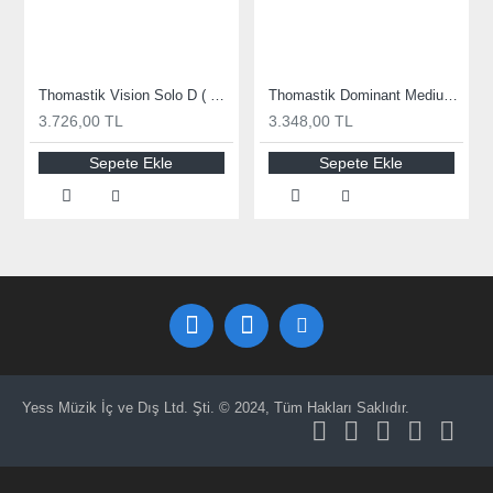
Thomastik Vision Solo D ( Re ) Silver Set Keman Teli VIS101
Thomastik Dominant Medium Set Keman Teli 135B
3.726,00 TL
3.348,00 TL
Sepete Ekle
Sepete Ekle
Yess Müzik İç ve Dış Ltd. Şti. © 2024, Tüm Hakları Saklıdır.