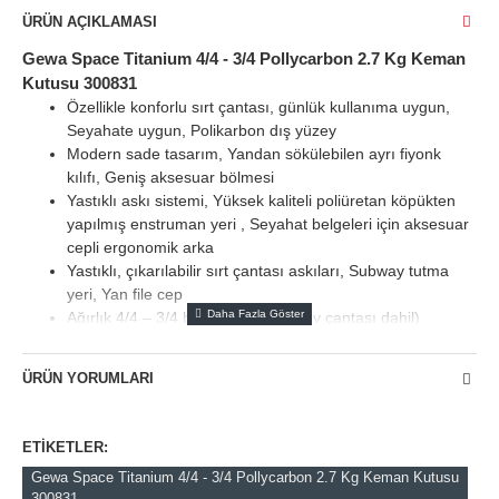
ÜRÜN AÇIKLAMASI
Gewa Space Titanium 4/4 - 3/4 Pollycarbon 2.7 Kg Keman
Kutusu 300831
Özellikle konforlu sırt çantası, günlük kullanıma uygun,
Seyahate uygun, Polikarbon dış yüzey
Modern sade tasarım, Yandan sökülebilen ayrı fiyonk
kılıfı, Geniş aksesuar bölmesi
Yastıklı askı sistemi, Yüksek kaliteli poliüretan köpükten
yapılmış enstruman yeri , Seyahat belgeleri için aksesuar
cepli ergonomik arka
Yastıklı, çıkarılabilir sırt çantası askıları, Subway tutma
yeri, Yan file cep
Ağırlık 4/4 – 3/4 boyut c.
2,7 kg (yay çantası dahil)
ÜRÜN YORUMLARI
ETIKETLER:
Gewa Space Titanium 4/4 - 3/4 Pollycarbon 2.7 Kg Keman Kutusu
300831