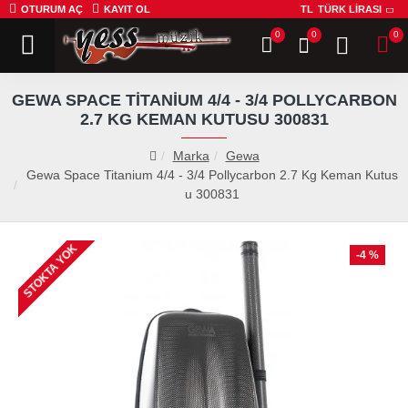
OTURUM AÇ
KAYIT OL
TL
TÜRK LIRASI
0
0
0
GEWA SPACE TITANIUM 4/4 - 3/4 POLLYCARBON
2.7 KG KEMAN KUTUSU 300831
Marka
Gewa
Gewa Space Titanium 4/4 - 3/4 Pollycarbon 2.7 Kg Keman Kutus
u 300831
STOKTA YOK
-4 %