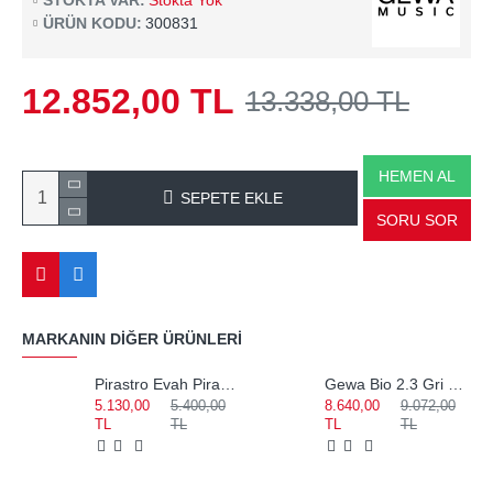
STOKTA VAR:
Stokta Yok
ÜRÜN KODU:
300831
12.852,00 TL
13.338,00 TL
HEMEN AL
SEPETE EKLE
SORU SOR
MARKANIN DIĞER ÜRÜNLERI
Pirastro Evah Pirazzi Medium Set Keman Teli 419021
Gewa Bio 2.3 Gri Notalıklı Keman Kutusu 309122
5.130,00
5.400,00
8.640,00
9.072,00
TL
TL
TL
TL