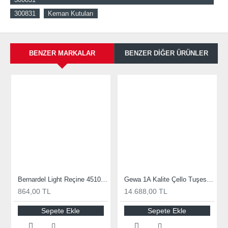
300831
Keman Kutuları
BENZER MARKALAR
BENZER DIĞER ÜRÜNLER
Bernardel Light Reçine 451060
Gewa 1A Kalite Çello Tuşesi 415419
864,00 TL
14.688,00 TL
Sepete Ekle
Sepete Ekle