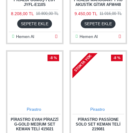
JYFL-E110S
AKUSTIK GITAR AFM448
8.208,00 TL
9.450,00 TL
10.800,00 TL
11.016,00 TL
SEPETE EKLE
SEPETE EKLE
Hemen Al
Hemen Al
STOKTA YOK
-8 %
-8 %
Pirastro
Pirastro
PIRASTRO EVAH PIRAZZI
PIRASTRO PASSIONE
G-GOLD MEDIUM SET
SOLO SET KEMAN TELI
KEMAN TELI 415021
219081