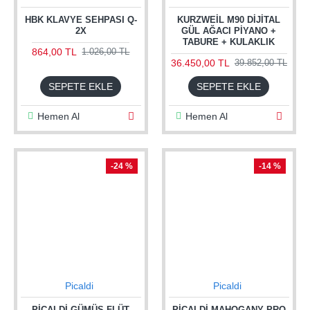
HBK KLAVYE SEHPASI Q-
KURZWEIL M90 DIJITAL
2X
GÜL AĞACI PIYANO +
TABURE + KULAKLIK
864,00 TL
1.026,00 TL
36.450,00 TL
39.852,00 TL
SEPETE EKLE
SEPETE EKLE
Hemen Al
Hemen Al
-24 %
-14 %
Picaldi
Picaldi
PICALDI GÜMÜŞ FLÜT
PICALDI MAHOGANY PRO