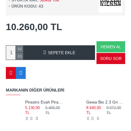
STOKTA VAR:
Stokta Yok
ÜRÜN KODU:
43
10.260,00 TL
HEMEN AL
SEPETE EKLE
SORU SOR
MARKANIN DIĞER ÜRÜNLERI
Pirastro Evah Pirazzi Medium Set Keman Teli 419021
Gewa Bio 2.3 Gri Notalıklı Keman Kutusu 309122
5.130,00
5.400,00
8.640,00
9.072,00
TL
TL
TL
TL