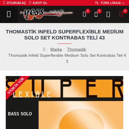
OTURUM AÇ
KAYIT OL
TL
TÜRK LIRASI
0
0
0
THOMASTIK INFELD SUPERFLEXIBLE MEDIUM
SOLO SET KONTRABAS TELI 43
Marka
Thomastik
Thomastik Infeld Superflexible Medium Solo Set Kontrabas Teli 4
3
STOKTA YOK