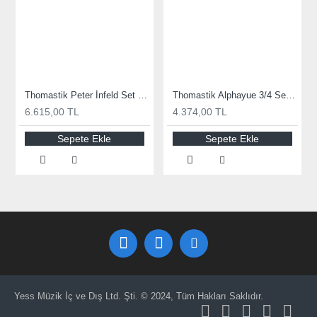
Thomastik Peter İnfeld Set Keman Teli PI100
Thomastik Alphayue 3/4 Set Çello Teli AL400 3/4
6.615,00 TL
4.374,00 TL
Sepete Ekle
Sepete Ekle
Yess Müzik İç ve Dış Ltd. Şti. © 2024, Tüm Hakları Saklıdır.