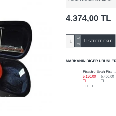
4.374,00 TL
SEPETE EKLE
MARKANIN DIĞER ÜRÜNLER
Pirastro Evah Pirazzi Medium Set Keman Teli 41902
5.130,00
5.400,00
TL
TL