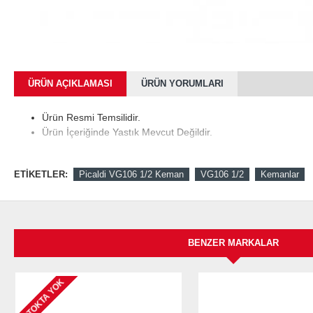
ÜRÜN AÇIKLAMASI
ÜRÜN YORUMLARI
Ürün Resmi Temsilidir.
Ürün İçeriğinde Yastık Mevcut Değildir.
ETIKETLER:
Picaldi VG106 1/2 Keman
VG106 1/2
Kemanlar
BENZER MARKALAR
STOKTA YOK