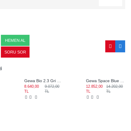
HEMEN AL
SORU SOR
I
1
Gewa Bio 2.3 Gri Notalıklı Keman Kutusu 309122
Gewa Space Blue 4/4 - 3/4 Pollycarbon 2.7 Kg Keman Kutusu 300834
8.640,00
9.072,00
12.852,00
14.202,00
TL
TL
TL
TL