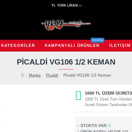
TL
TÜRK LIRASI
İNDİRİM
KATEGORILER
KAMPANYALI ÜRÜNLER
İLETIŞIM
PICALDI VG106 1/2 KEMAN
Marka
Picaldi
Picaldi VG106 1/2 Keman
1000 TL ÜZERI ÜCRETS
1000 TL Üzeri Tüm Ürünleri
Ücreti Sistem Tarafından Ot
STOKTA VAR:
5
ÜRÜN KODU:
VG106 1/2