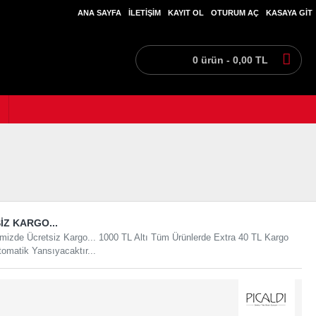
ANA SAYFA
İLETIŞIM
KAYIT OL
OTURUM AÇ
KASAYA GIT
0 ürün - 0,00 TL
IZ KARGO...
mizde Ücretsiz Kargo... 1000 TL Altı Tüm Ürünlerde Extra 40 TL Kargo
omatik Yansıyacaktır...