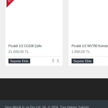
Picaldi 1/2 CG106 Çello
Picaldi 1/2 WV780 Keman
21.600,00 TL
1.890,00 TL
Sepete Ekle
Sepete Ekle
Yess Müzik İç ve Dış Ltd. Şti. © 2024, Tüm Hakları Saklıdır.