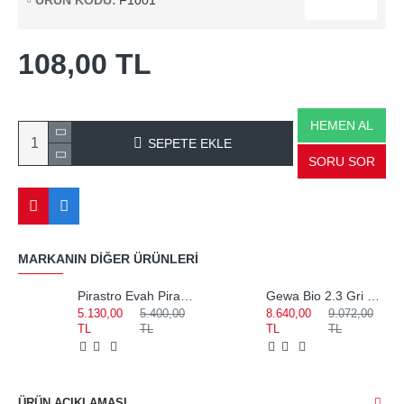
ÜRÜN KODU:
F1001
108,00 TL
HEMEN AL
SEPETE EKLE
SORU SOR
MARKANIN DIĞER ÜRÜNLERI
Pirastro Evah Pirazzi Medium Set Keman Teli 419021
Gewa Bio 2.3 Gri Notalıklı Keman Kutusu 309122
5.130,00
5.400,00
8.640,00
9.072,00
TL
TL
TL
TL
ÜRÜN AÇIKLAMASI