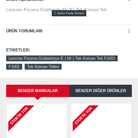
Lenzner Fisoma Goldwistle Mi (E) Tek Keman Teli
ÜRÜN YORUMLARI
ETIKETLER:
Lenzner Fisoma Goldwistrye E ( Mi ) Tek Keman Teli F1001
F1001
Tek Keman Telleri
BENZER MARKALAR
BENZER DIĞER ÜRÜNLER
STOKTA YOK
STOKTA YOK