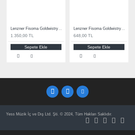
Lenzner Fisoma Goldwistrye Set Çello Teli F1200
Lenzner Fisoma Goldwistrye Set Keman Teli F1000
1.350,00 TL
648,00 TL
Sepete Ekle
Sepete Ekle
Yess Müzik İç ve Dış Ltd. Şti. © 2024, Tüm Hakları Saklıdır.