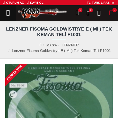
OTURUM AÇ
KAYIT OL
TL
TÜRK LIRASI
0
0
0
LENZNER FISOMA GOLDWISTRYE E ( MI ) TEK
KEMAN TELI F1001
Marka
LENZNER
Lenzner Fisoma Goldwistrye E ( Mi ) Tek Keman Teli F1001
STOKTA YOK