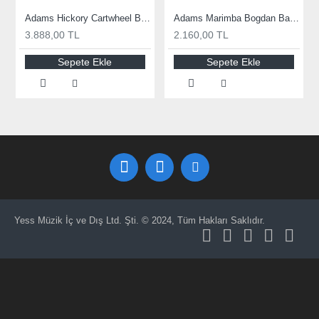
Adams Hickory Cartwheel Bright Classic 2 Mallet MLCD2
Adams Marimba Bogdan Bacanu (maple) medium Mallet M140
3.888,00 TL
2.160,00 TL
Sepete Ekle
Sepete Ekle
Yess Müzik İç ve Dış Ltd. Şti. © 2024, Tüm Hakları Saklıdır.