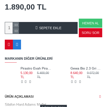
1.890,00 TL
HEMEN AL
SEPETE EKLE
SORU SOR
MARKANIN DIĞER ÜRÜNLERI
Pirastro Evah Pirazzi Medium Set Keman Teli 419021
Gewa Bio 2.3 Gri Notalıklı Keman Kutusu 309122
5.130,00
5.400,00
8.640,00
9.072,00
TL
TL
TL
TL
ÜRÜN AÇIKLAMASI
Silafon Hard Adams Mallet