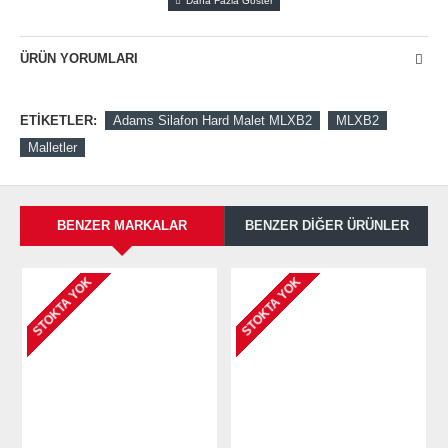
ÜRÜN YORUMLARI
ETIKETLER:
Adams Silafon Hard Malet MLXB2
MLXB2
Malletler
BENZER MARKALAR
BENZER DIĞER ÜRÜNLER
STOKTA YOK
STOKTA YOK