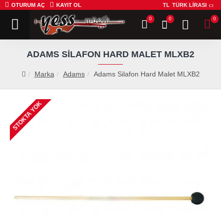
OTURUM AÇ
KAYIT OL
TL
TÜRK LIRASI
0
0
0
ADAMS SILAFON HARD MALET MLXB2
Marka
Adams
Adams Silafon Hard Malet MLXB2
STOKTA YOK