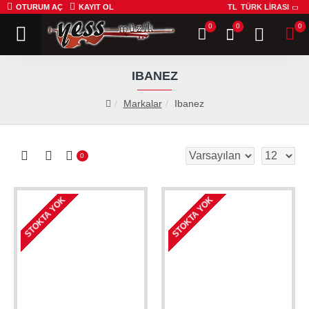
OTURUM AÇ
KAYIT OL
TL
TÜRK LIRASI
0
0
0
IBANEZ
Markalar
Ibanez
0
STOKTA YOK
STOKTA YOK