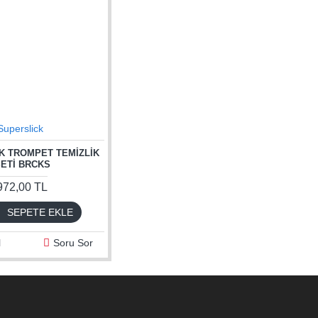
Superslick
K TROMPET TEMIZLIK
ETI BRCKS
972,00 TL
SEPETE EKLE
l
Soru Sor