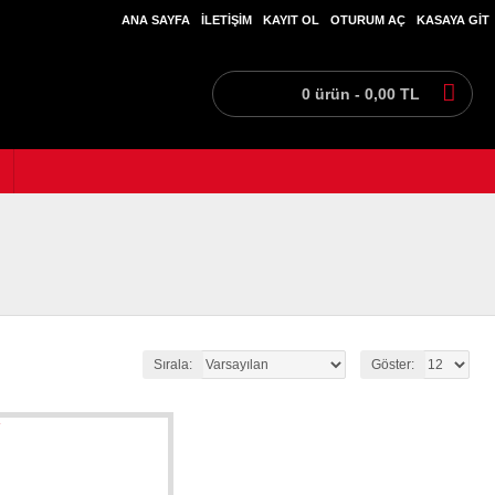
ANA SAYFA
İLETIŞIM
KAYIT OL
OTURUM AÇ
KASAYA GIT
0 ürün - 0,00 TL
Sırala:
Göster: