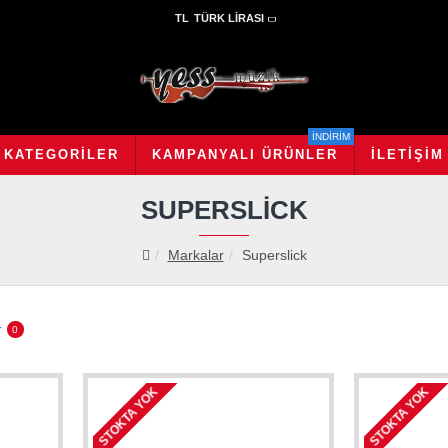
TL
TÜRK LIRASI
İNDİRİM
KATEGORILER
KAMPANYALI ÜRÜNLER
İLETIŞIM
SUPERSLICK
Markalar
Superslick
r
0
STOKTA YOK
STOKTA YOK