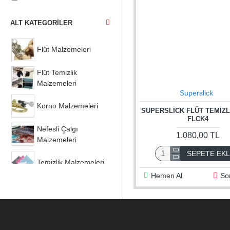
ALT KATEGORILER
Flüt Malzemeleri
Flüt Temizlik
Malzemeleri
Superslick
Korno Malzemeleri
SUPERSLICK FLÜT TEMIZL
FLCK4
Nefesli Çalgı
1.080,00 TL
Malzemeleri
SEPETE EK
Temizlik Malzemeleri
Hemen Al
So
Trompet Malzemeleri