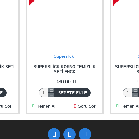
Superslick
IK SETI
SUPERSLICK KORNO TEMIZLIK
SUPERSLIC
SETI FHCK
S
1.080,00 TL
LE
SEPETE EKLE
ru Sor
Hemen Al
Soru Sor
Hemen A