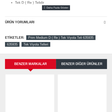
Tek D ( Re ) Telidir
ÜRÜN YORUMLARI
ETIKETLER:
Prim Medium D ( Re ) Tek Viyola Teli 635935
635935
Tek Viyola Telleri
BENZER MARKALAR
BENZER DIĞER ÜRÜNLER