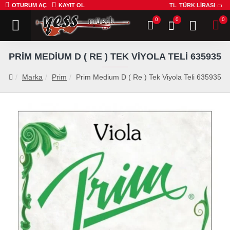
OTURUM AÇ
KAYIT OL
TL
TÜRK LIRASI
0
0
0
PRIM MEDIUM D ( RE ) TEK VIYOLA TELI 635935
Marka
Prim
Prim Medium D ( Re ) Tek Viyola Teli 635935