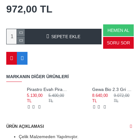
972,00 TL
HEMEN AL
SEPETE EKLE
SORU SOR
MARKANIN DIĞER ÜRÜNLERI
Pirastro Evah Pirazzi Medium Set Keman Teli 419021
Gewa Bio 2.3 Gri Notalıklı Keman Kutusu 309122
5.130,00
5.400,00
8.640,00
9.072,00
TL
TL
TL
TL
ÜRÜN AÇIKLAMASI
Çelik Malzemeden Yapılmıştır.