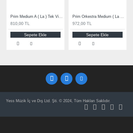
Prim Medium A ( La ) Tek Viyola Teli 635932
Prim Orkestra Medium ( La ) Tek Viyola Teli 635933
810,00 TL
972,00 TL
Sepete Ekle
Sepete Ekle
Yess Müzik İç ve Dış Ltd. Şti. © 2024, Tüm Hakları Saklıdır.