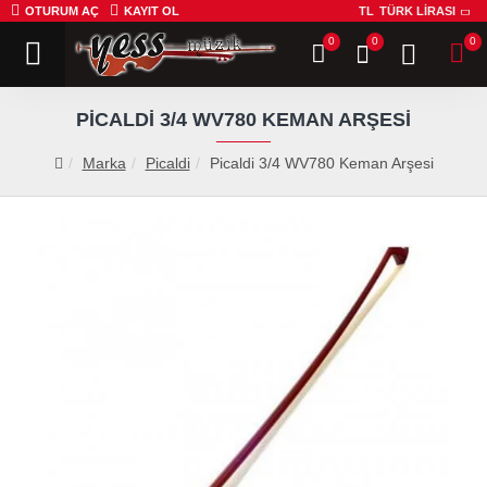
OTURUM AÇ
KAYIT OL
TL
TÜRK LIRASI
0
0
0
PICALDI 3/4 WV780 KEMAN ARŞESI
Marka
Picaldi
Picaldi 3/4 WV780 Keman Arşesi