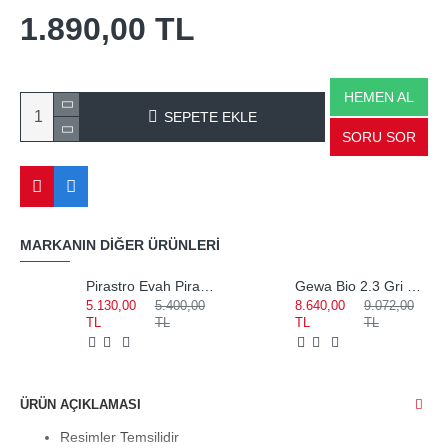
1.890,00 TL
HEMEN AL
SEPETE EKLE
SORU SOR
MARKANIN DIĞER ÜRÜNLERI
Pirastro Evah Pirazzi Medium Set Keman Teli 419021
Gewa Bio 2.3 Gri Notalıklı Keman Kutusu 309122
5.130,00
5.400,00
8.640,00
9.072,00
TL
TL
TL
TL
ÜRÜN AÇIKLAMASI
Resimler Temsilidir