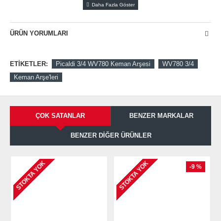
ÜRÜN YORUMLARI
ETIKETLER:
Picaldi 3/4 WV780 Keman Arşesi
WV780 3/4
Keman Arşe'leri
ÇOK SATANLAR
BENZER MARKALAR
BENZER DIĞER ÜRÜNLER
STOKTA YOK
STOKTA YOK
-9 %